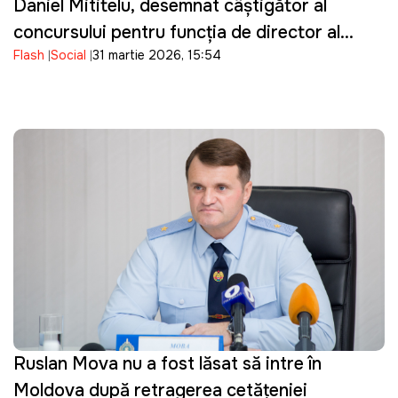
Daniel Mititelu, desemnat câștigător al
concursului pentru funcția de director al
Flash
Social
31 martie 2026, 15:54
ANRE
Ruslan Mova nu a fost lăsat să intre în
Moldova după retragerea cetățeniei