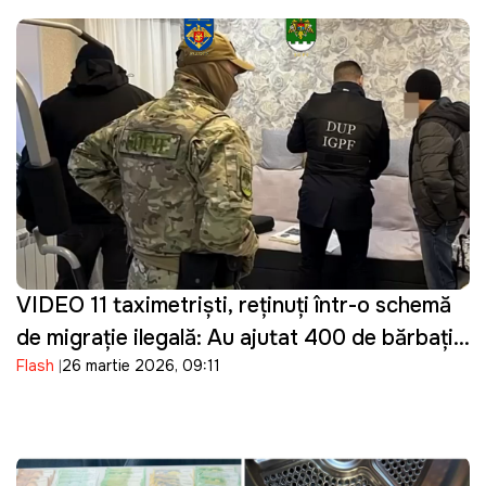
VIDEO 11 taximetriști, reținuți într-o schemă
de migrație ilegală: Au ajutat 400 de bărbați
Flash
26 martie 2026, 09:11
din Ucraina să intre ilegal în Moldova