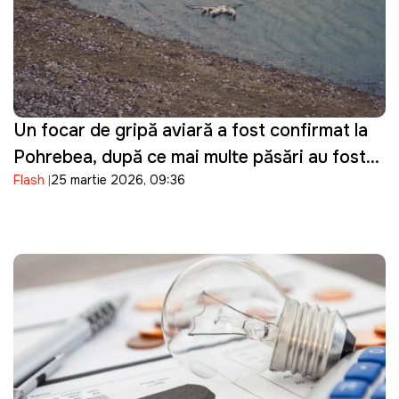
Un focar de gripă aviară a fost confirmat la
Pohrebea, după ce mai multe păsări au fost
Flash
25 martie 2026, 09:36
descoperite moarte pe Nistru