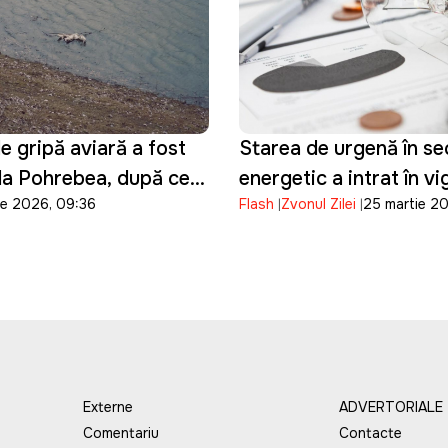
e gripă aviară a fost
Starea de urgență în se
la Pohrebea, după ce
energetic a intrat în v
ie 2026, 09:36
Flash
Zvonul Zilei
25 martie 2
păsări au fost
te moarte pe Nistru
Externe
ADVERTORIALE
Comentariu
Contacte