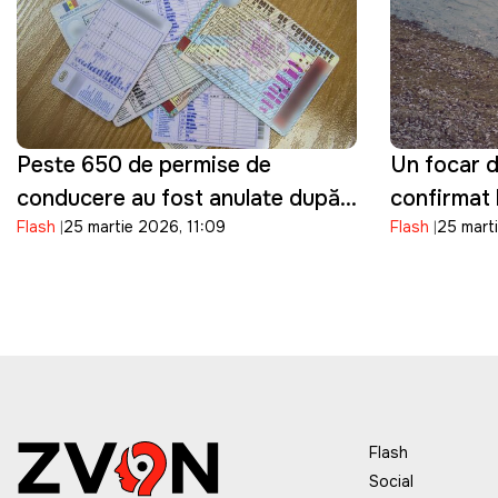
Peste 650 de permise de
Un focar d
conducere au fost anulate după
confirmat 
Flash
25 martie 2026, 11:09
Flash
25 mart
fraude la examenele auto, anunţă
mai multe 
ASP
descoperi
Flash
Social