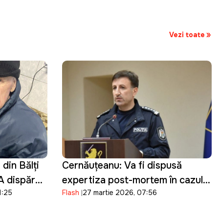
Vezi toate
din Bălți
Cernăuțeanu: Va fi dispusă
 A dispărut
expertiza post-mortem în cazul
1:25
Flash
27 martie 2026, 07:56
Ludmila Vartic