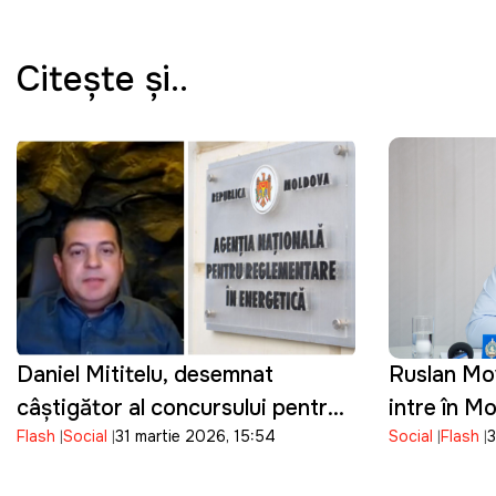
Citeşte şi..
Daniel Mititelu, desemnat
Ruslan Mov
câștigător al concursului pentru
intre în M
Flash
Social
31 martie 2026, 15:54
Social
Flash
3
funcția de director al ANRE
cetățeniei