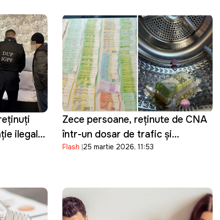
reținuți
Zece persoane, reținute de CNA
ie ilegală:
într-un dosar de trafic și
Flash
25 martie 2026, 11:53
ți din
cumpărare de influență în
 în Moldova
domeniul transportului