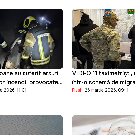
ane au suferit arsuri
VIDEO 11 taximetriști, 
or incendii provocate
într-o schemă de migraț
e 2026, 11:01
Flash
26 martie 2026, 09:11
ță
Au ajutat 400 de bărba
Ucraina să intre ilegal