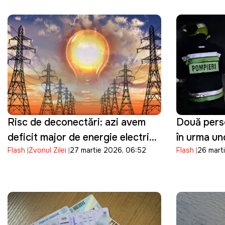
Risc de deconectări: azi avem
Două perso
deficit major de energie electrică
în urma un
Flash
Zvonul Zilei
27 martie 2026, 06:52
Flash
26 marti
în orele de vârf
de neglijen