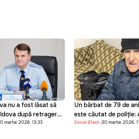
a nu a fost lăsat să
Un bărbat de 79 de ani 
oldova după retragerea
este căutat de poliție:
0 martie 2026, 13:33
Social
Flash
30 martie 2026, 1
de peste o săptămână