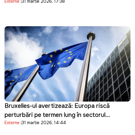
Externe
31 martie 2026, 17:38
Bruxelles-ul avertizează: Europa riscă
perturbări pe termen lung în sectorul
Externe
31 martie 2026, 14:44
energetic