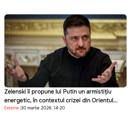
Zelenski îi propune lui Putin un armistițiu
energetic, în contextul crizei din Orientul
Externe
30 martie 2026, 14:20
Mijlociu: "Suntem pregătiți"