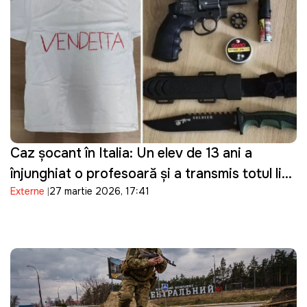
Caz șocant în Italia: Un elev de 13 ani a
înjunghiat o profesoară și a transmis totul live
Externe
27 martie 2026, 17:41
pe Telegram