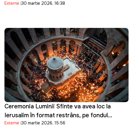
Externe
30 martie 2026, 16:38
prezintă scuze
Ceremonia Luminii Sfinte va avea loc la
Ierusalim în format restrâns, pe fondul
Externe
30 martie 2026, 15:56
tensiunilor de securitate