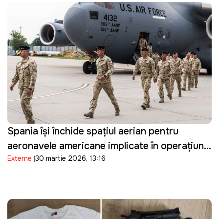
Spania își închide spațiul aerian pentru
aeronavele americane implicate în operațiuni
Externe
30 martie 2026, 13:16
militare împotriva Iranului și restricționează
accesul la bazele sale militare