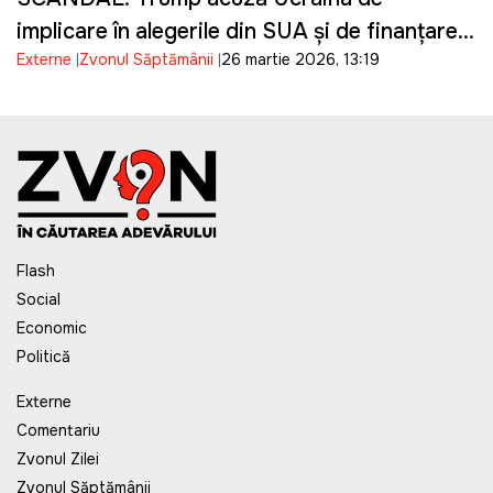
implicare în alegerile din SUA și de finanțarea
Externe
Zvonul Săptămânii
26 martie 2026, 13:19
campaniei lui Biden
Flash
Social
Economic
Politică
Externe
Comentariu
Zvonul Zilei
Zvonul Săptămânii