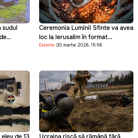
 sudul
Ceremonia Luminii Sfinte va avea
 de
loc la Ierusalim în format
Externe
30 martie 2026, 15:56
vul
restrâns, pe fondul tensiunilor de
securitate
n elev de 13
Ucraina riscă să rămână fără