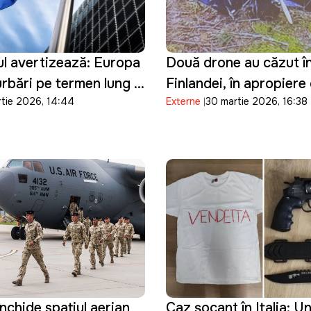
ul avertizează: Europa
Două drone au căzut în
urbări pe termen lung în
Finlandei, în apropiere
rtie 2026, 14:44
Externe
30 martie 2026, 16:38
nergetic
frontiera cu Rusia: Kie
prezintă scuze
închide spațiul aerian
Caz șocant în Italia: U