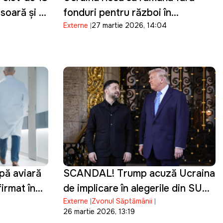
esoară și a
fonduri pentru război în
Externe
27 martie 2026, 14:04
Telegram
următoarele două luni
pă aviară
SCANDAL! Trump acuză Ucraina
irmat în
de implicare în alegerile din SUA
Externe
Zvonul Săptămânii
și de finanțarea campaniei lui
26 martie 2026, 13:19
Biden