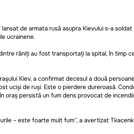
ansat de armata rusă asupra Kievului s-a soldat c
țile ucrainene.
intre răniți au fost transportați la spital, în timp ce 
orașului Kiev, a confirmat decesul a două persoane
st uciși de ruși. Este o pierdere dureroasă. Condo
că în oraș persistă un fum dens provocat de incendi
urile – este foarte mult fum”, a avertizat Tkacenk