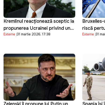
Kremlinul reacționează sceptic la
Bruxelles-
propunerea Ucrainei privind un
riscă pert
Externe
31 martie 2026, 17:38
Externe
31 ma
armistițiu de Paște
sectorul e
Zelenski îi propune lui Putin un
Spania își 