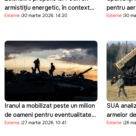
armistițiu energetic, în contextul
pentru ae
Externe
30 martie 2026, 14:20
Externe
30 ma
crizei din Orientul Mijlociu:
implicate î
"Suntem pregătiți"
împotriva I
restricțio
sale milita
Iranul a mobilizat peste un milion
SUA analiz
de oameni pentru eventualitatea
armelor de
Externe
27 martie 2026, 10:41
Externe
26 ma
în care Trump ordonă o invazie
Orientul Mi
terestră