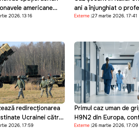
ronavele americane
ani a înjunghiat o prof
rtie 2026, 13:16
Externe
27 martie 2026, 17:41
n operațiuni militare
transmis totul live pe 
ranului și
nează accesul la bazele
re
ează redirecționarea
Primul caz uman de gri
stinate Ucrainei către
H9N2 din Europa, conf
rtie 2026, 17:59
Externe
26 martie 2026, 17:09
jlociu
Italia