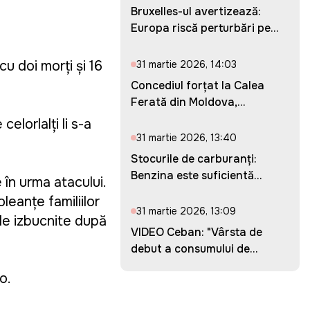
Bruxelles-ul avertizează:
Europa riscă perturbări pe...
u doi morți și 16
31 martie 2026, 14:03
Concediul forțat la Calea
Ferată din Moldova,
prelung...
celorlalți li s-a
31 martie 2026, 13:40
Stocurile de carburanți:
Benzina este suficientă
 în urma atacului.
pent...
leanțe familiilor
31 martie 2026, 13:09
ile izbucnite după
VIDEO Ceban: "Vârsta de
debut a consumului de
droguri...
o.