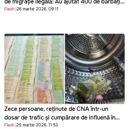
de migrație ilegală: Au ajutat 400 de bărbați
Flash
26 martie 2026, 09:11
din Ucraina să intre ilegal în Moldova
Zece persoane, reținute de CNA într-un
dosar de trafic și cumpărare de influență în
Flash
25 martie 2026, 11:53
domeniul transportului