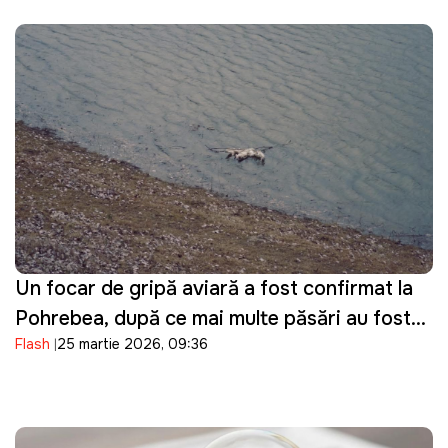
Un focar de gripă aviară a fost confirmat la
Pohrebea, după ce mai multe păsări au fost
Flash
25 martie 2026, 09:36
descoperite moarte pe Nistru