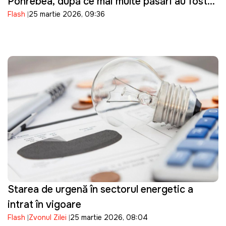
Pohrebea, după ce mai multe păsări au fost
Flash
25 martie 2026, 09:36
descoperite moarte pe Nistru
Starea de urgență în sectorul energetic a
intrat în vigoare
Flash
Zvonul Zilei
25 martie 2026, 08:04