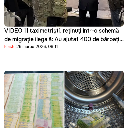
VIDEO 11 taximetriști, reținuți într-o schemă
de migrație ilegală: Au ajutat 400 de bărbați
Flash
26 martie 2026, 09:11
din Ucraina să intre ilegal în Moldova