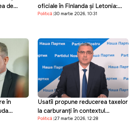
rea de
oficiale în Finlanda și Letonia:
Politică
30 martie 2026, 10:31
ergetic
Discuțiile vor viza parcursul
european al Republicii Moldova
re în
Usatîi propune reducerea taxelor
auda
la carburanți în contextul
Politică
27 martie 2026, 12:28
au
scumpirilor:"Statul câștigă,
oamenii suferă"