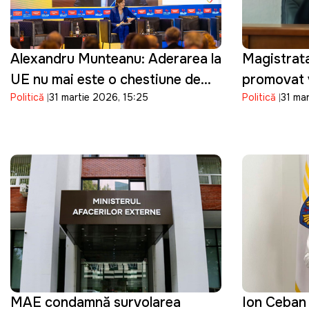
Alexandru Munteanu: Aderarea la
Magistrat
UE nu mai este o chestiune de
promovat v
Politică
31 martie 2026, 15:25
Politică
31 ma
"dacă", ci de "cât de repede"
funcția de
MAE condamnă survolarea
Ion Ceban 