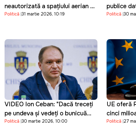
neautorizată a spațiului aerian al
publice dat
Politică
31 martie 2026, 10:19
Politică
30 ma
Republicii Moldova de o dronă
suplimenta
de tip Shahed: "O încălcare
prețurilor 
gravă"
VIDEO Ion Ceban: "Dacă treceți
UE oferă R
pe undeva și vedeți o bunicuță
cinci mili
Politică
30 martie 2026, 10:00
Politică
27 ma
care vinde flori de sezon,
reforma jus
cumpărați un buchet"
procesului