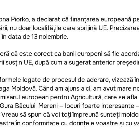
ona Piorko, a declarat că finanțarea europeană p
rii, nu doar localitățile care sprijină UE. Precizare
t în data de 13 noiembrie.
ă că este corect ca banii europeni să fie acorda
arii susțin UE, după cum a sugerat anterior președ
formele legate de procesul de aderare, vizează înt
eaga Moldovă. Când am ajuns aici, am avut mare no
sarul european pentru Agricultură, care se afla at
 Gura Bâcului, Mereni — locuri foarte interesante —
. Vreau să spun că voi toți împreună sunteți moldo
 voastre în conformitate cu dorințele voastre și cu v