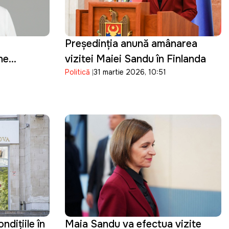
Președinția anunță amânarea
ne
vizitei Maiei Sandu în Finlanda
Politică
31 martie 2026, 10:51
lviei
dițiile în
Maia Sandu va efectua vizite