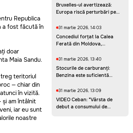
Bruxelles-ul avertizează:
Europa riscă perturbări pe...
entru Republica
a a fost făcută în
31 martie 2026, 14:03
Concediul forțat la Calea
Ferată din Moldova,
prelung...
ți doar
inta Maia Sandu.
31 martie 2026, 13:40
Stocurile de carburanți:
Benzina este suficientă
reg teritoriul
pent...
roc — chiar din
31 martie 2026, 13:09
unci în vizită.
VIDEO Ceban: "Vârsta de
 și am întâlnit
debut a consumului de
veni, iar eu sunt
droguri...
alorile noastre