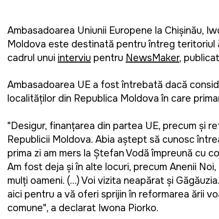
Ambasadoarea Uniunii Europene la Chișinău, Iw
Moldova este destinată pentru întreg teritoriul ță
cadrul unui
interviu
pentru
NewsMaker
, publica
Ambasadoarea UE a fost întrebată dacă consider
localităților din Republica Moldova în care prim
"
Desigur, finanțarea din partea UE, precum și re
Republicii Moldova. Abia aștept să cunosc într
prima zi am mers la Ștefan Vodă împreună cu comi
Am fost deja și în alte locuri, precum Anenii Noi,
mulți oameni. (…) Voi vizita neapărat și Găgăuzia
aici pentru a vă oferi sprijin în reformarea țării
comune
", a declarat Iwona Piorko.