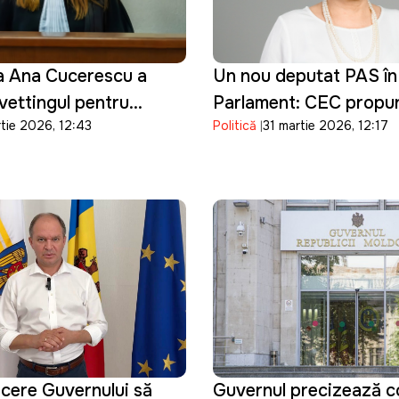
a Ana Cucerescu a
Un nou deputat PAS în
ettingul pentru
Parlament: CEC propu
rtie 2026, 12:43
Politică
31 martie 2026, 12:17
 judecător la CSJ
validarea mandatului Si
Bondarenco
cere Guvernului să
Guvernul precizează con