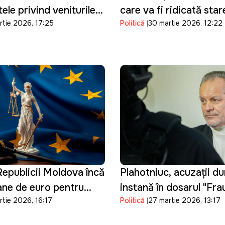
ele privind veniturile
care va fi ridicată sta
rtie 2026, 17:25
Politică
30 martie 2026, 12:22
re din majorarea
urgență din sectorul en
la carburanți
epublicii Moldova încă
Plahotniuc, acuzații du
oane de euro pentru
instanță în dosarul "Fr
rtie 2026, 16:17
Politică
27 martie 2026, 13:17
tiției și consolidarea
bancară": "Procurorii 
 de vetting
manipulat probele"