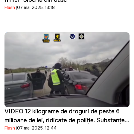
Flash
07 mai 2025, 13:18
VIDEO 12 kilograme de droguri de peste 6
milioane de lei, ridicate de poliţie. Substanţele
Flash
07 mai 2025, 12:44
interzise erau transportate din Ucraina