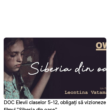
DOC Elevii claselor 5-12, obligați să vizioneze
filmul ”Siberia din oase”