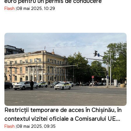
euro pentru un permis de conducere
Flash
08 mai 2025, 10:29
Restricții temporare de acces în Chișinău, în
contextul vizitei oficiale a Comisarului UE
Flash
08 mai 2025, 09:35
pentru extindere