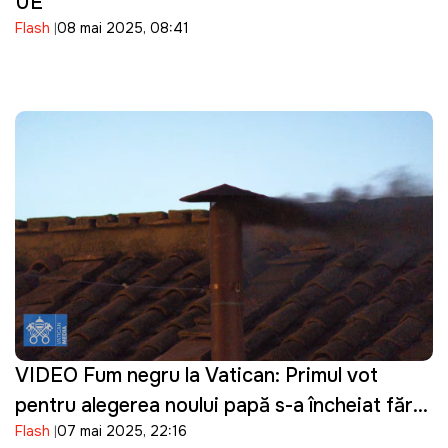
UE
Flash
08 mai 2025, 08:41
VIDEO Fum negru la Vatican: Primul vot
pentru alegerea noului papă s-a încheiat fără
Flash
07 mai 2025, 22:16
rezultat